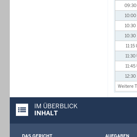
09:3
10:00
10:30
10:30
11:15
11:30
11:45
12:30
Weitere T
IM ÜBERBLICK
Justiz-Portal im Überblick:
INHALT
DAS GERICHT
AUFGABEN