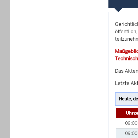
Gerichtli
öffentlich
teilzuneh
Maßgeblic
Technisch
Das Akten
Letzte Akt
Uhrze
09:0
09:0