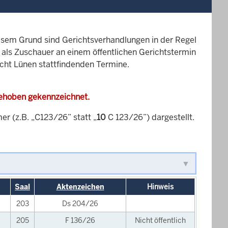
esem Grund sind Gerichtsverhandlungen in der Regel
it als Zuschauer an einem öffentlichen Gerichtstermin
icht Lünen stattfindenden Termine.
gehoben gekennzeichnet.
 (z.B. „C123/26” statt „
10
C 123/26”) dargestellt.
Saal
Aktenzeichen
Hinweis
203
Ds 204/26
205
F 136/26
Nicht öffentlich