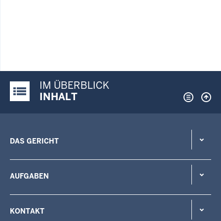
IM ÜBERBLICK
Justiz-Portal im Überblick:
INHALT
DAS GERICHT
AUFGABEN
KONTAKT