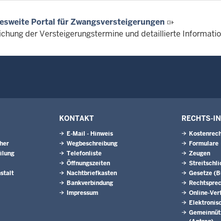
esweite Portal für Zwangsversteigerungen
lichung der Versteigerungstermine und detaillierte Informat
KONTAKT
RECHTS-I
E-Mail - Hinweis
Kostenrech
eher
Wegbeschreibung
Formulare
ilung
Telefonliste
Zeugen
Öffnungszeiten
Streitschl
stalt
Nachtbriefkasten
Gesetze (
Bankverbindung
Rechtspre
Impressum
Online-Ver
Elektronis
Gemeinnütz