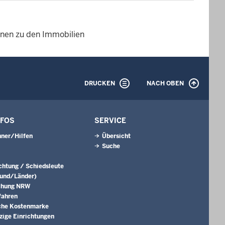
ionen zu den Immobilien
DRUCKEN
NACH OBEN
NFOS
SERVICE
ner/Hilfen
Übersicht
Suche
ichtung / Schiedsleute
Bund/Länder)
chung NRW
fahren
che Kostenmarke
ige Einrichtungen