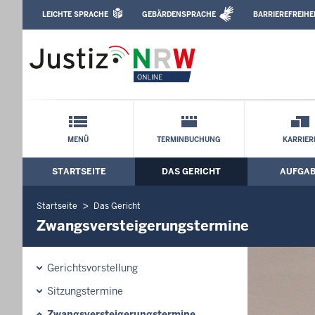
Direkt zum Inhalt
LEICHTE SPRACHE
GEBÄRDENSPRACHE
BARRIEREFREIHE
Leichte Sprache, Gebärdensprachenvideo u
Amtsgericht Lünen: Zwangsversteigeru
Schnellnavigation mit Volltext-Suche
MENÜ
TERMINBUCHUNG
KARRIER
STARTSEITE
DAS GERICHT
AUFGA
Hauptmenü: Hauptnavigation
Startseite
Das Gericht
Zwangsversteigerungstermine
Gerichtsvorstellung
Sitzungstermine
Zwangsversteigerungstermine