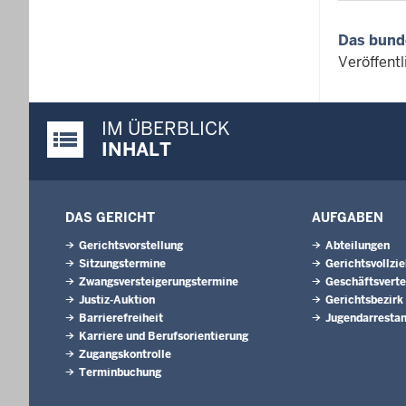
Das bund
Veröffent
IM ÜBERBLICK
Justiz-Portal im Überblick:
INHALT
DAS GERICHT
AUFGABEN
Gerichtsvorstellung
Abteilungen
Sitzungstermine
Gerichtsvollzi
Zwangsversteigerungstermine
Geschäftsverte
Justiz-Auktion
Gerichtsbezirk
Barrierefreiheit
Jugendarrestan
Karriere und Berufsorientierung
Zugangskontrolle
Terminbuchung