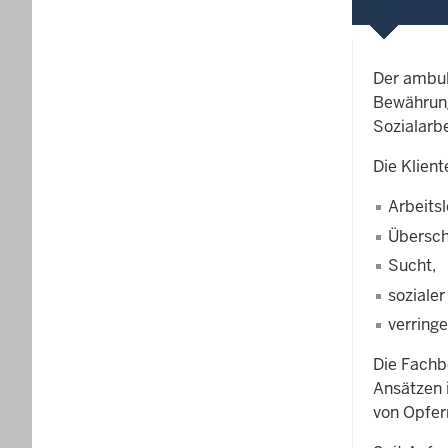
Der ambul
Bewährung
Sozialarb
Die Klient
Arbeitsl
Übersch
Sucht,
sozialer
verring
Die Fachb
Ansätzen 
von Opfern