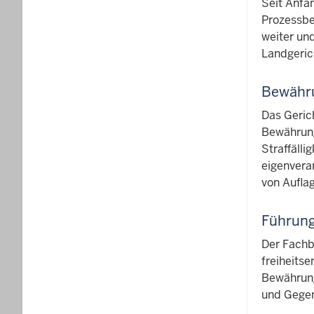
Seit Anfa
Prozessbe
weiter un
Landgeric
Bewähru
Das Gerich
Bewährungs
Straffälli
eigenvera
von Aufla
Führung
Der Fachb
freiheitse
Bewährung
und Gege