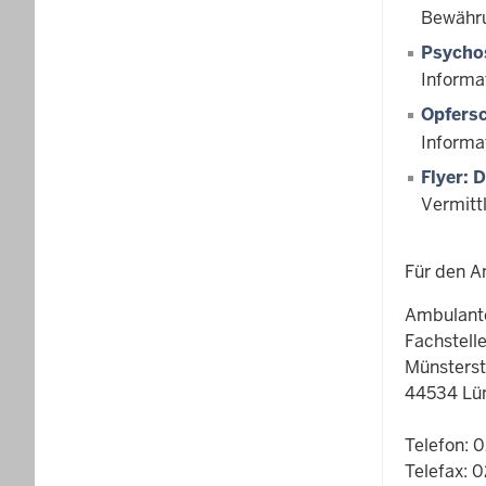
Bewährun
Psychos
Informa
Opfers
Informa
Flyer: 
Vermitt
Für den A
Ambulante
Fachstell
Münsterst
44534 Lü
Telefon: 
Telefax: 