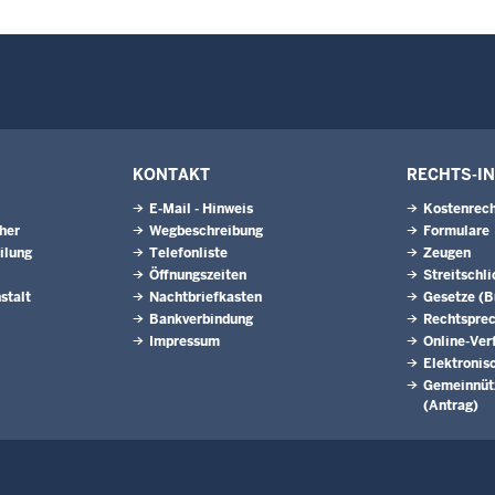
KONTAKT
RECHTS-I
E-Mail - Hinweis
Kostenrech
eher
Wegbeschreibung
Formulare
ilung
Telefonliste
Zeugen
Öffnungszeiten
Streitschl
stalt
Nachtbriefkasten
Gesetze (
Bankverbindung
Rechtspre
Impressum
Online-Ver
Elektronis
Gemeinnütz
(Antrag)