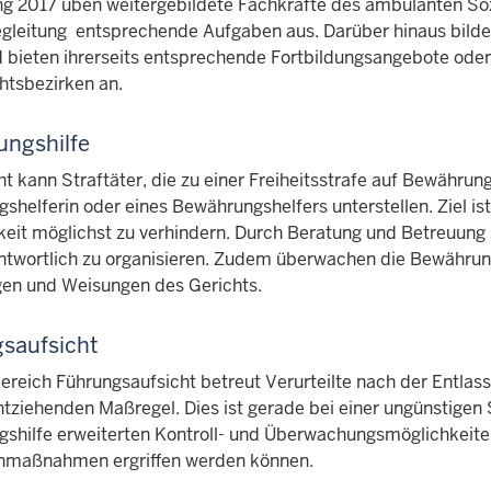
ng 2017 üben weitergebildete Fachkräfte des ambulanten So
gleitung entsprechende Aufgaben aus. Darüber hinaus bilden 
d bieten ihrerseits entsprechende Fortbildungsangebote ode
htsbezirken an.
ngshilfe
t kann Straftäter, die zu einer Freiheitsstrafe auf Bewährung
helferin oder eines Bewährungshelfers unterstellen. Ziel ist e
gkeit möglichst zu verhindern. Durch Beratung und Betreuung 
ntwortlich zu organisieren. Zudem überwachen die Bewährun
gen und Weisungen des Gerichts.
saufsicht
ereich Führungsaufsicht betreut Verurteilte nach der Entlas
ntziehenden Maßregel. Dies ist gerade bei einer ungünstigen 
shilfe erweiterten Kontroll- und Überwachungsmöglichkeiten
nmaßnahmen ergriffen werden können.