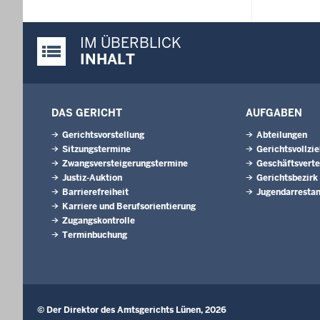
IM ÜBERBLICK
Justiz-Portal im Überblick:
INHALT
DAS GERICHT
AUFGABEN
Gerichtsvorstellung
Abteilungen
Sitzungstermine
Gerichtsvollzi
Zwangsversteigerungstermine
Geschäftsverte
Justiz-Auktion
Gerichtsbezirk
Barrierefreiheit
Jugendarrestan
Karriere und Berufsorientierung
Zugangskontrolle
Terminbuchung
© Der Direktor des Amtsgerichts Lünen, 2026