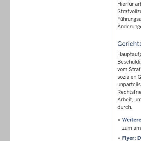
Hierfür ar
Strafvoll
Führungsa
Änderunge
Gerichts
Hauptaufga
Beschuldi
vom Straf
sozialen G
unparteii
Rechtsfri
Arbeit, um
durch.
Weitere
zum amb
Flyer: 