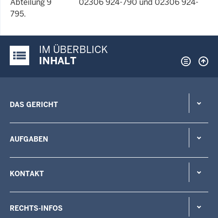
Abteilung 9 02306 924-790 und 02306 924-
795.
IM ÜBERBLICK
Justiz-Portal im Überblick:
INHALT
DAS GERICHT
AUFGABEN
KONTAKT
RECHTS-INFOS