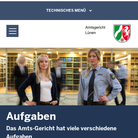
Direkt zum Inhalt
Amtsgericht Lünen: Aufgaben
TECHNISCHES MENÜ
Leichte Sprache, Gebärdensprachenvideo
und Kontaktformular
Aufgaben
Das Amts-Gericht hat viele verschiedene
Aufgaben