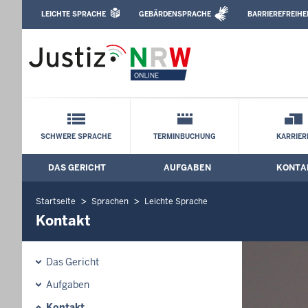
Direkt zum Inhalt
LEICHTE SPRACHE
GEBÄRDENSPRACHE
BARRIEREFREIHE
Leichte Sprache, Gebärdensprachenvideo u
Amtsgericht Lünen: Kontakt
Schnellnavigation mit Volltext-Suche
SCHWERE SPRACHE
TERMINBUCHUNG
KARRIER
DAS GERICHT
AUFGABEN
KONTA
Hauptmenü: Hauptnavigation
Startseite
Sprachen
Leichte Sprache
Kontakt
Das Gericht
Aufgaben
Kontakt