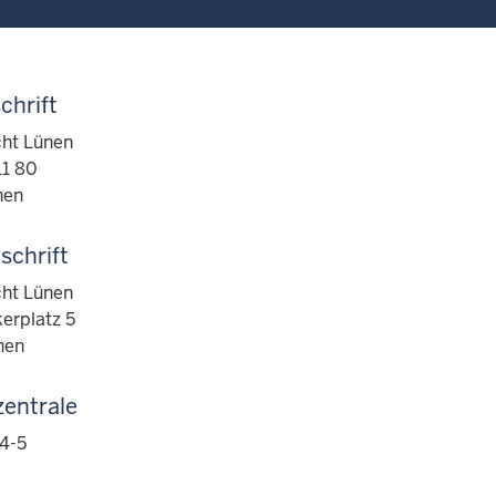
chrift
ht Lünen
11 80
nen
schrift
ht Lünen
erplatz 5
nen
zentrale
4-5