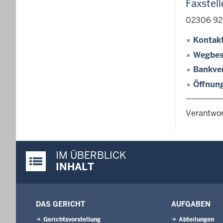
Faxstell
02306 92
Kontakt
Wegbes
Bankve
Öffnun
Verantwor
IM ÜBERBLICK
Justiz-Portal im Überblick:
INHALT
DAS GERICHT
AUFGABEN
Gerichtsvorstellung
Abteilungen